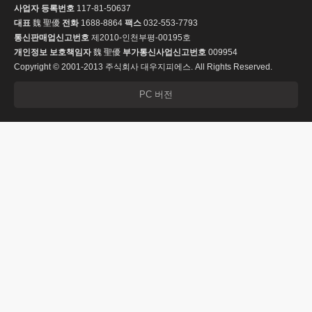
사업자 등록번호
117-81-50637
대표
魏 聖優
전화
1688-8864
팩스
032-553-7793
통신판매업신고번호
제2010-인천부평-00195호
개인정보 보호책임자
魏 聖優
부가통신사업신고번호
009954
Copyright © 2001-2013 주식회사 대우지피에스. All Rights Reserved.
PC 버전