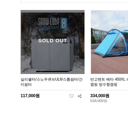
SOLD OUT
실리쉘터/스노우큐브UL8/스톰쉼터/간
반고텐트 베타 450XL
이쉼터
캠핑 방수형캠핑
117,000원
334,000원
518,000원