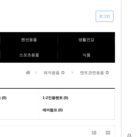
로그인
펜션용품
생활건강
스포츠용품
식품
레저용품
텐트관련용품
(0)
1-2인용텐트 (0)
에어펌프 (0)