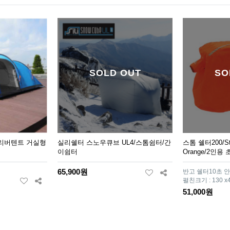
SOLD OUT
SO
 리버텐트 거실형
실리쉘터 스노우큐브 UL4/스톰쉼터/간
스톰 쉘터200/Sto
이쉼터
Orange/2인용
65,900원
반고 쉘터10초 
펼친크기 : 130 x4
51,000원