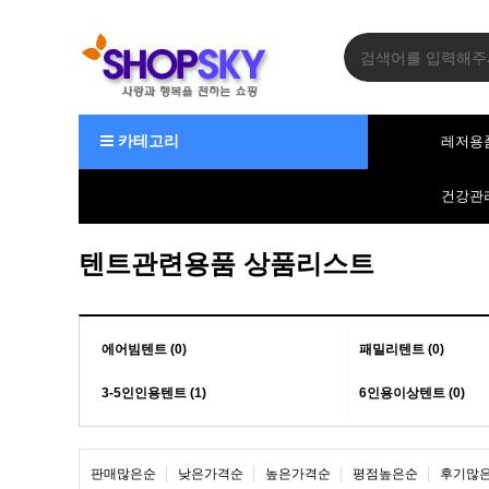
카테고리
레저용
건강관
텐트관련용품 상품리스트
에어빔텐트 (0)
패밀리텐트 (0)
3-5인인용텐트 (1)
6인용이상텐트 (0)
판매많은순
낮은가격순
높은가격순
평점높은순
후기많