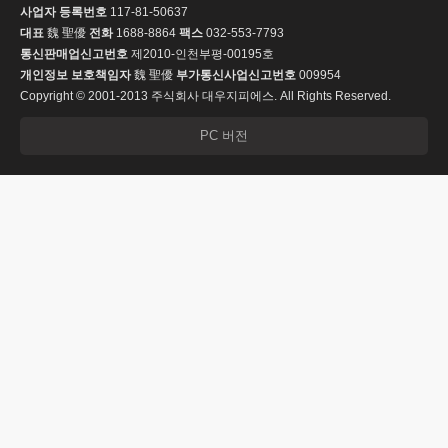
사업자 등록번호
117-81-50637
대표
魏 聖優
전화
1688-8864
팩스
032-553-7793
통신판매업신고번호
제2010-인천부평-00195호
개인정보 보호책임자
魏 聖優
부가통신사업신고번호
009954
Copyright © 2001-2013 주식회사 대우지피에스. All Rights Reserved.
PC 버전