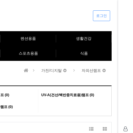
로그인
펜션용품
생활건강
스포츠용품
식품
가전/디지탈
자외선램프
 (0)
UV-A(건선/백반증치료용)램프 (0)
램프 (0)