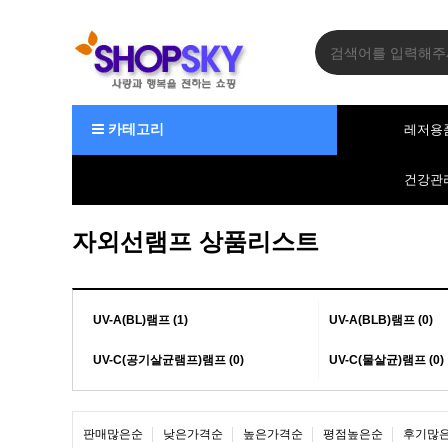
카테고리
레저용
건강관
자외선램프 상품리스트
UV-A(BL)램프 (1)
UV-A(BLB)램프 (0)
UV-C(공기살균램프)램프 (0)
UV-C(물살균)램프 (0)
판매많은순
낮은가격순
높은가격순
평점높은순
후기많