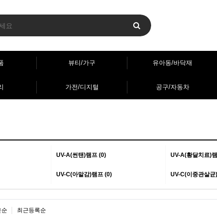
품
뷰티/가구
유아동/바닥재
리
가전/디지털
공구/자동차
UV-A(썬탠)램프 (0)
UV-A(황달치료)램프
UV-C(아말감)램프 (0)
UV-C(이중관살균)
은순
최근등록순