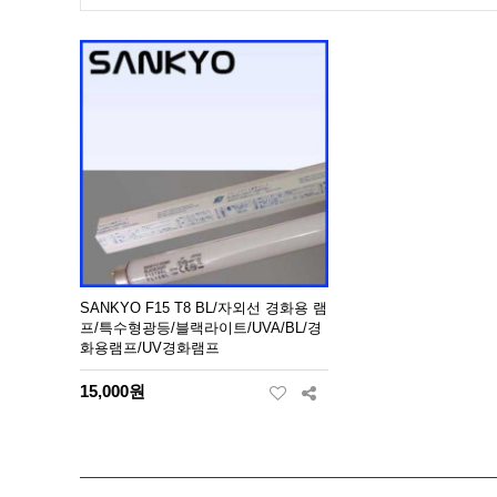
SANKYO F15 T8 BL/자외선 경화용 램
프/특수형광등/블랙라이트/UVA/BL/경
화용램프/UV경화램프
15,000원