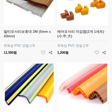
멀티모서리보호대 2M (5mm x
에어모서리 마감캡(2개 1세트)
43mm)
(小,中,大)
무독성 PVC 연질고무
무독성 PVC 연질고무
11,500원
1,200원