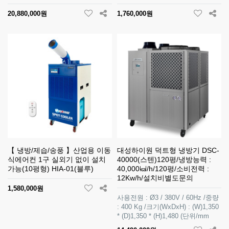
20,880,000원
1,760,000원
【 냉방/제습/송풍 】산업용 이동
대성하이원 덕트형 냉방기 DSC-
식에어컨 1구 실외기 없이 설치
40000(스텐)120평/냉방능력 :
가능(10평형) HIA-01(블루)
40,000㎉/h/120평/소비전력 :
12Kw/h/설치비별도문의
1,580,000원
사용전원 : Ø3 / 380V / 60Hz /중량
: 400 Kg /크기(WxDxH) : (W)1,350
* (D)1,350 * (H)1,480 (단위/mm