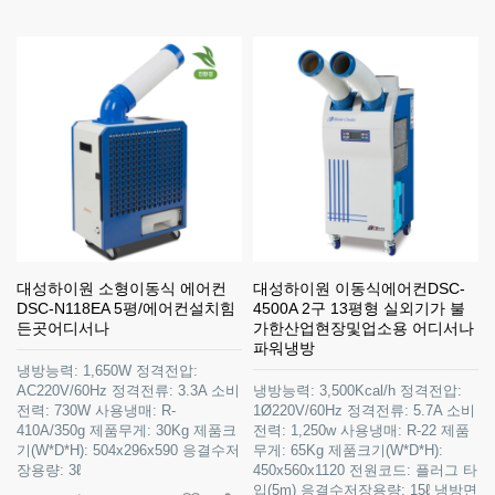
대성하이원 소형이동식 에어컨
대성하이원 이동식에어컨DSC-
DSC-N118EA 5평/에어컨설치힘
4500A 2구 13평형 실외기가 불
든곳어디서나
가한산업현장및업소용 어디서나
파워냉방
냉방능력: 1,650W 정격전압:
AC220V/60Hz 정격전류: 3.3A 소비
냉방능력: 3,500Kcal/h 정격전압:
전력: 730W 사용냉매: R-
1Ø220V/60Hz 정격전류: 5.7A 소비
410A/350g 제품무게: 30Kg 제품크
전력: 1,250w 사용냉매: R-22 제품
기(W*D*H): 504x296x590 응결수저
무게: 65Kg 제품크기(W*D*H):
장용량: 3ℓ
450x560x1120 전원코드: 플러그 타
입(5m) 응결수저장용량: 15ℓ 냉방면