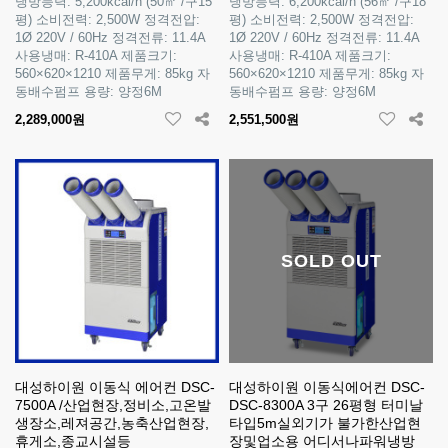
냉방능력: 5,200kcal/h (50㎡ /구15
냉방능력: 6,200kcal/h (56㎡ /구18
평) 소비전력: 2,500W 정격전압:
평) 소비전력: 2,500W 정격전압:
1Ø 220V / 60Hz 정격전류: 11.4A
1Ø 220V / 60Hz 정격전류: 11.4A
사용냉매: R-410A 제품크기:
사용냉매: R-410A 제품크기:
560×620×1210 제품무게: 85kg 자
560×620×1210 제품무게: 85kg 자
동배수펌프 용량: 양정6M
동배수펌프 용량: 양정6M
2,289,000원
2,551,500원
SOLD OUT
대성하이원 이동식 에어컨 DSC-
대성하이원 이동식에어컨 DSC-
7500A /산업현장,정비소,고온발
DSC-8300A 3구 26평형 터미날
생장소,레져공간,농축산업현장,
타입5m실외기가 불가한산업현
휴게소,종교시설등
장및업소용 어디서나파워냉방