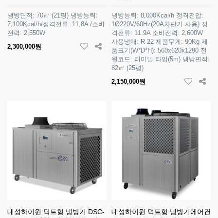
냉방면적: 70㎡ (21평) 냉방능력:
냉방능력: 8,000Kcal/h 정격전압:
7,100Kcal/h/정격전류: 11,8A /소비
1Ø220V/60Hz(20A차단기 사용) 정
전력: 2,550W
격전류: 11.9A 소비전력: 2,600W
사용냉매: R-22 제품무게: 90Kg 제
2,300,000원
품크기(W*D*H): 560x620x1290 전
원코드: 터미널 타입(5m) 냉방면적:
82㎡ (25평)
2,150,000원
대성하이원 닥트형 냉방기 DSC-
대성하이원 덕트형 냉방기에어컨