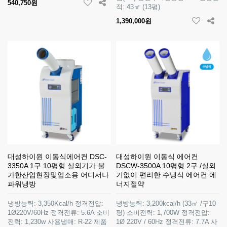
540,750원
적: 43㎡ (13평)
1,390,000원
대성하이원 이동식에어컨 DSC-
대성하이원 이동식 에어컨
3350A 1구 10평형 실외기가 불
DSCW-3500A 10평형 2구 /실외
가한산업현장및업소용 어디서나
기없이 편리한 수냉식 에어컨 에
파워냉방
너지절약
냉방능력: 3,350Kcal/h 정격전압:
냉방능력: 3,200kcal/h (33㎡ /구10
1Ø220V/60Hz 정격전류: 5.6A 소비
평) 소비전력: 1,700W 정격전압:
전력: 1,230w 사용냉매: R-22 제품
1Ø 220V / 60Hz 정격전류: 7.7A 사