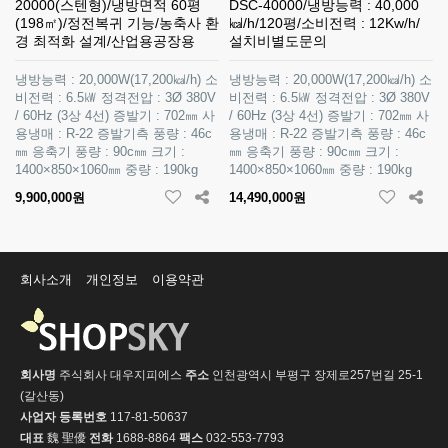
20000(스텐형)/냉방면적 60평
DSC-40000/냉방능력 : 40,000
(198㎡)/정전복귀 기능/농축사 환
㎉/h/120평/소비전력 : 12Kw/h/
경 최적화 설계/산업용공장용
설치비별도문의
냉방능력 : 20,000W(17,200㎉/h) 소
냉방능력 : 20,000W(17,200㎉/h) 소
비전력 : 6.5㎾ 정격전압 : 3Ø 380V
비전력 : 6.5㎾ 정격전압 : 3Ø 380V
/ 60Hz (3상 4선) 증발기 : 702㎜ 사
/ 60Hz (3상 4선) 증발기 : 702㎜ 사
용냉매 : R-22 증발기측 풍량 : 46c
용냉매 : R-22 증발기측 풍량 : 46c
㎜ 응축기 풍량 : 90c㎜ 크기 :
㎜ 응축기 풍량 : 90c㎜ 크기 :
1400×850×1060㎜ 중량 : 190kg
1400×850×1060㎜ 중량 : 190kg
9,900,000원
14,490,000원
회사소개
개인정보
이용약관
회사명
주식회사 대우지피에스
주소
인천광역시 부평구 장제로257번길 25-1
(갈산동)
사업자 등록번호
117-81-50637
대표
魏 聖優
전화
1688-8864
팩스
032-553-7793