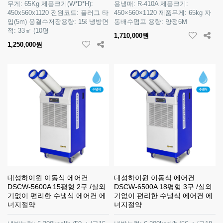
무게: 65Kg 제품크기(W*D*H):
용냉매: R-410A 제품크기:
450x560x1120 전원코드: 플러그 타
450×560×1120 제품무게: 65kg 자
입(5m) 응결수저장용량: 15ℓ 냉방면
동배수펌프 용량: 양정6M
적: 33㎡ (10평
1,710,000원
1,250,000원
대성하이원 이동식 에어컨
대성하이원 이동식 에어컨
DSCW-5600A 15평형 2구 /실외
DSCW-6500A 18평형 3구 /실외
기없이 편리한 수냉식 에어컨 에
기없이 편리한 수냉식 에어컨 에
너지절약
너지절약