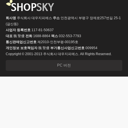
회사명
주식회사 대우지피에스
주소
인천광역시 부평구 장제로257번길 25-1
(갈산동)
사업자 등록번호
117-81-50637
대표
魏 聖優
전화
1688-8864
팩스
032-553-7793
통신판매업신고번호
제2010-인천부평-00195호
개인정보 보호책임자
魏 聖優
부가통신사업신고번호
009954
Copyright © 2001-2013 주식회사 대우지피에스. All Rights Reserved.
PC 버전