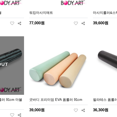
볼
워킹마사지매트
마사지롤러&스
77,000원
39,600원
OUT
러 91cm 마블
굿바디 프리미엄 EVA 폼롤러 91cm
필라테스 폼롤러E
39,000원
36,300원