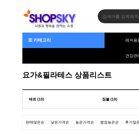
카테고리
레저용
건강관
요가&필라테스 상품리스트
매트 (10)
짐볼 (10)
판매많은순
낮은가격순
높은가격순
평점높은순
후기많