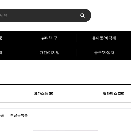
품
뷰티/가구
유아동/바닥재
리
가전/디지털
공구/자동차
요가소품 (9)
필라테스 (30)
은순
최근등록순