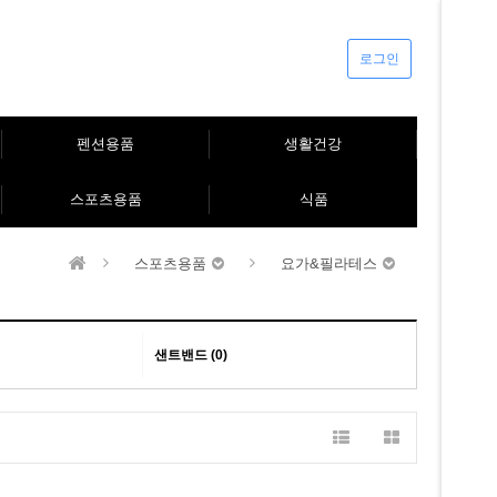
로그인
펜션용품
생활건강
스포츠용품
식품
스포츠용품
요가&필라테스
샌트밴드 (0)