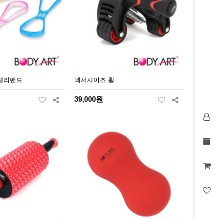
젤리밴드
엑서사이즈 휠
39,000원