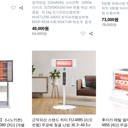
정격전압: 220v/60Hz 소비전력 : 1000w
5방향 파워난방
사이즈: 315x590x160 mm 제품 색상: 레드
위치 180분 타
중량 : 약 1kg 전기안전인증번호:
한 이동바퀴
HU071206-16003 전자파적합성부호:
73,000원
MSIP-REM-XJE-NSKT-90 제조국: 중국
78,000원
48,000원
53,000원
 】 (나노카본)
근적외선 스탠드 히터 FU-4885 (리모
후지카 메탈 멀티
80 (3단) (개별
컨형) 무공해 청결 난방 36.3~49.5㎡
4856 (4단) 무