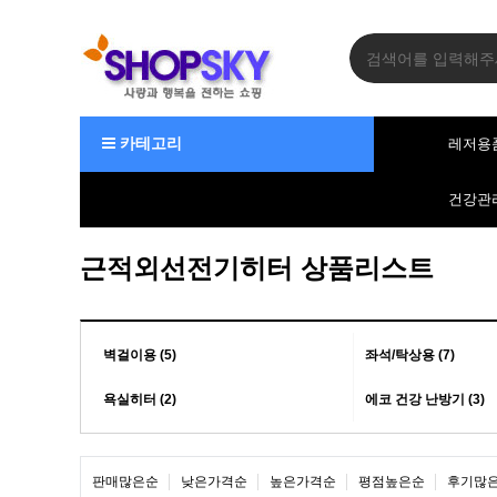
카테고리
레저용
건강관
근적외선전기히터 상품리스트
벽걸이용 (5)
좌석/탁상용 (7)
욕실히터 (2)
에코 건강 난방기 (3)
판매많은순
낮은가격순
높은가격순
평점높은순
후기많