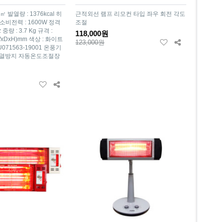
㎡ 발열량 : 1376kcal 히
근적외선 램프 리모컨 타입 좌우 회전 각도
소비전력 : 1600W 정격
조절
 중량 : 3.7 Kg 규격 :
118,000원
(WxDxH)mm 색상 : 화이트
123,000원
071563-19001 온풍기
과열방지 자동온도조절장