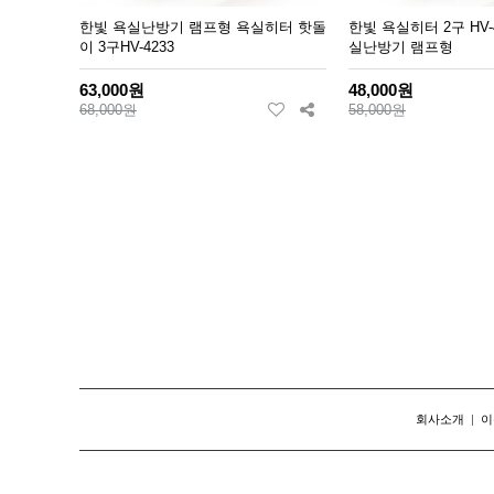
한빛 욕실난방기 램프형 욕실히터 핫돌
한빛 욕실히터 2구 HV-
이 3구HV-4233
실난방기 램프형
63,000원
48,000원
68,000원
58,000원
맨끝
회사소개
|
이