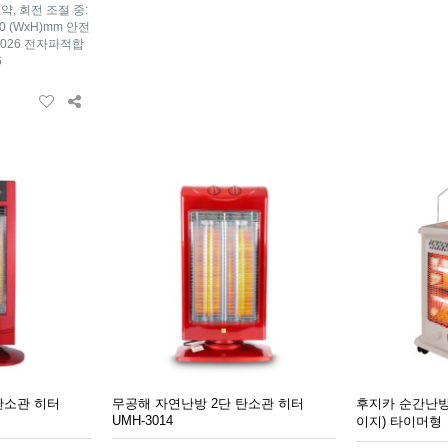
,약, 회전 조절 중:
720 (WxH)mm 안전
24026 전자파적합
6
탄소관 히터
무공해 자연난방 2단 탄소관 히터
후지카 순간난방 
UMH-3014
이지) 타이머형