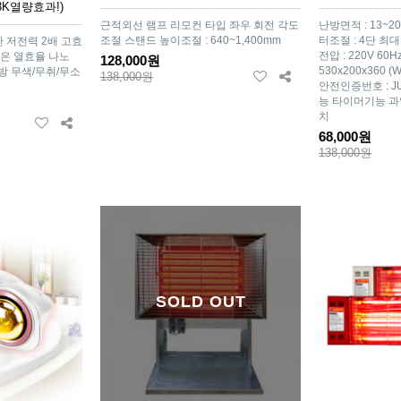
8K열량효과!)
근적외선 램프 리모컨 타입 좌우 회전 각도
난방면적 : 13~20
조절 스탠드 높이조절 : 640~1,400mm
터조절 : 4단 최대
 저전력 2배 고효
전압 : 220V 60Hz
높은 열효율 나노
128,000원
530x200x360 
방 무색/무취/무소
138,000원
안전인증번호 : JU
능 타이머기능 
치
68,000원
138,000원
SOLD OUT