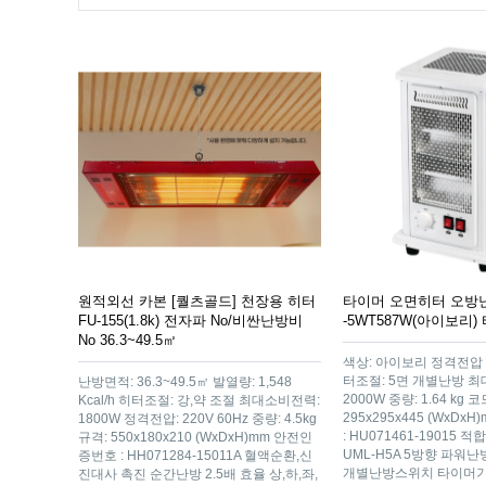
원적외선 카본 [퀄츠골드] 천장용 히터
타이머 오면히터 오방
FU-155(1.8k) 전자파 No/비싼난방비
-5WT587W(아이보리
No 36.3~49.5㎡
색상: 아이보리 정격전압 : 
터조절: 5면 개별난방 
난방면적: 36.3~49.5㎡ 발열량: 1,548
2000W 중량: 1.64 kg 
Kcal/h 히터조절: 강,약 조절 최대소비전력:
295x295x445 (WxD
1800W 정격전압: 220V 60Hz 중량: 4.5kg
: HU071461-19015 적
규격: 550x180x210 (WxDxH)mm 안전인
UML-H5A 5방향 파워
증번호 : HH071284-15011A 혈액순환,신
개별난방스위치 타이머
진대사 촉진 순간난방 2.5배 효율 상,하,좌,