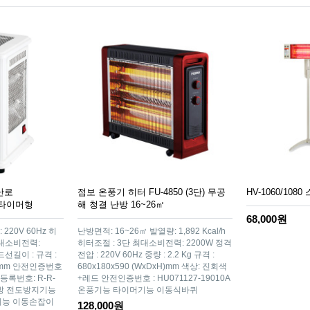
난로
점보 온풍기 히터 FU-4850 (3단) 무공
HV-1060/108
) 타이머형
해 청결 난방 16~26㎡
68,000원
220V 60Hz 히
난방면적: 16~26㎡ 발열량: 1,892 Kcal/h
최대소비전력:
히터조절 : 3단 최대소비전력: 2200W 정격
코드선길이 : 규격 :
전압 : 220V 60Hz 중량 : 2.2 Kg 규격 :
xH)mm 안전인증번호
680x180x590 (WxDxH)mm 색상: 진회색
합등록번호: R-R-
+레드 안전인증번호 : HU071127-19010A
난방 전도방지기능
온풍기능 타이머기능 이동식바퀴
기능 이동손잡이
128,000원