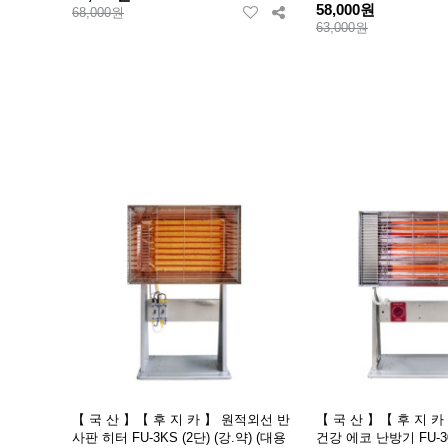
58,000원
68,000원
63,000원
【 국 산 】【 후 지 카 】 원적외선 반
【 국 산 】【 후 지 카
사판 히터 FU-3KS (2단) (강.약) (대용
건강 에코 난방기 FU-30