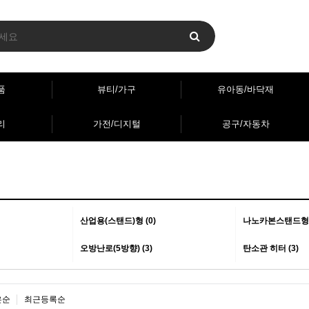
품
뷰티/가구
유아동/바닥재
리
가전/디지털
공구/자동차
산업용(스탠드)형 (0)
나노카본스탠드형 (
오방난로(5방향) (3)
탄소관 히터 (3)
은순
최근등록순