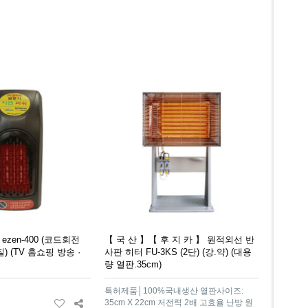
ezen-400 (코드회전
【 국 산 】【 후 지 카 】 원적외선 반
질) (TV 홈쇼핑 방송 ·
사판 히터 FU-3KS (2단) (강.약) (대용
량 열판.35cm)
특허제품│100%국내생산 열판사이즈:
35cm X 22cm 저전력 2배 고효율 난방 원