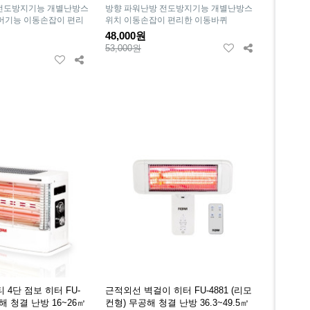
 전도방지기능 개별난방스
방향 파워난방 전도방지기능 개별난방스
이머기능 이동손잡이 편리
위치 이동손잡이 편리한 이동바퀴
48,000원
53,000원
 4단 점보 히터 FU-
근적외선 벽걸이 히터 FU-4881 (리모
공해 청결 난방 16~26㎡
컨형) 무공해 청결 난방 36.3~49.5㎡