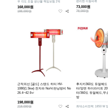
편리한 이동바퀴
우 각도 조절 생산물 책임보험 2억
73,000원
168,000원
78,000원
188,000원
근적외선 [골드] 스탠드 히터 HV-
후지카360도 듀얼헤드
1080(1.5kw) 전자파 No/비싼낭방비 No
터/양면 하이라이트 2
26.4~42.9㎡
터/360도 듀얼헤드,무
방
198,000원
218,000원
최대소비전력: 1850 W 