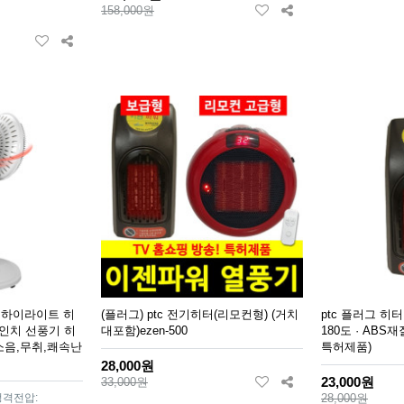
158,000원
 하이라이트 히
(플러그) ptc 전기히터(리모컨형) (거치
ptc 플러그 히터 
0인치 선풍기 히
대포함)ezen-500
180도 · ABS재
소음,무취,쾌속난
특허제품)
28,000원
23,000원
33,000원
정격전압:
28,000원