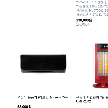
220V/60Hz 히터조절: 강
7 kg 규격: 250 x 520~
인증번호: HU072001-
성부호: R-R-27C-KJ-73
138,000원
158,000원
벽걸이 온풍기 (리모컨 형)umh-829wr
무공해 자연난방 2단 
UMH-2342
58,000원