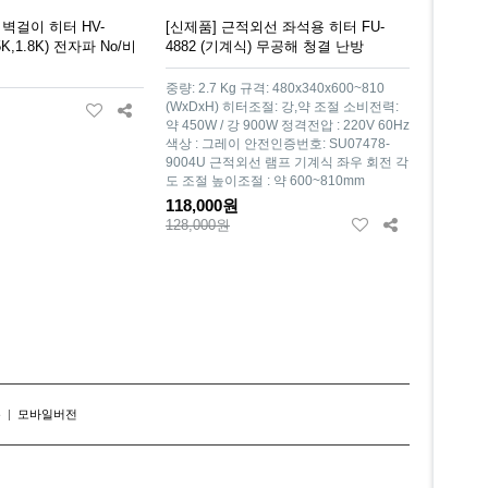
 벽걸이 히터 HV-
[신제품] 근적외선 좌석용 히터 FU-
.5K,1.8K) 전자파 No/비
4882 (기계식) 무공해 청결 난방
중량: 2.7 Kg 규격: 480x340x600~810
(WxDxH) 히터조절: 강,약 조절 소비전력:
약 450W / 강 900W 정격전압 : 220V 60Hz
색상 : 그레이 안전인증번호: SU07478-
9004U 근적외선 램프 기계식 좌우 회전 각
도 조절 높이조절 : 약 600~810mm
118,000원
128,000원
존
|
모바일버전