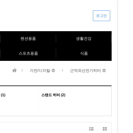
로그인
펜션용품
생활건강
스포츠용품
식품
가전/디지탈
근적외선전기히터
1)
스탠드 히터 (2)