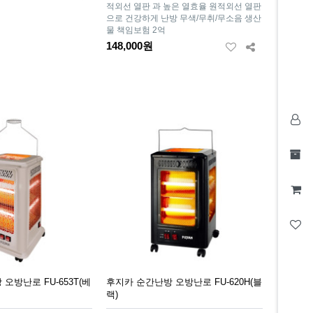
적외선 열판 과 높은 열효율 원적외선 열판
으로 건강하게 난방 무색/무취/무소음 생산
물 책임보험 2억
148,000원
오방난로 FU-653T(베
후지카 순간난방 오방난로 FU-620H(블
랙)