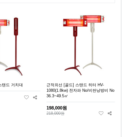
0 스탠드 거치대
근적외선 [골드] 스탠드 히터 HV-
1080(1.8kw) 전자파 No/비싼낭방비 No
36.3~49.5㎡
198,000원
218,000원