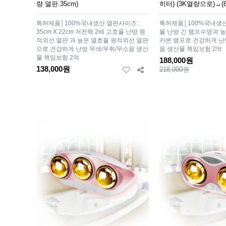
량 열판.35cm)
히터) (3K열량으로)→(
특허제품│100%국내생산 열판사이즈:
특허제품│100%국내생산
35cm X 22cm 저전력 2배 고효율 난방 원
율 난방 긴 램프수명과 
적외선 열판 과 높은 열효율 원적외선 열판
카본 램프로 건강하게 난
으로 건강하게 난방 무색/무취/무소음 생산
음 생산물 책임보험 2억
물 책임보험 2억
188,000원
138,000원
218,000원