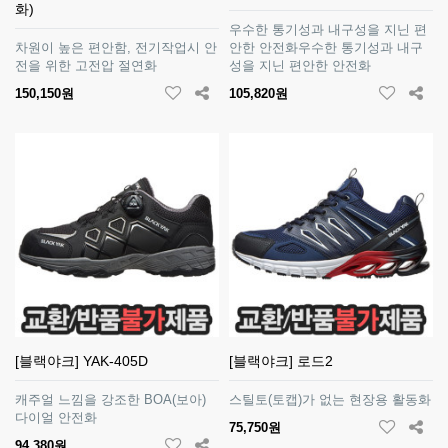
화)
우수한 통기성과 내구성을 지닌 편
차원이 높은 편안함, 전기작업시 안
안한 안전화우수한 통기성과 내구
전을 위한 고전압 절연화
성을 지닌 편안한 안전화
150,150원
105,820원
[블랙야크] YAK-405D
[블랙야크] 로드2
캐주얼 느낌을 강조한 BOA(보아)
스틸토(토캡)가 없는 현장용 활동화
다이얼 안전화
75,750원
94,380원