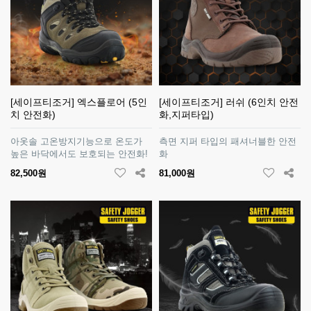
[세이프티조거] 엑스플로어 (5인
[세이프티조거] 러쉬 (6인치 안전
치 안전화)
화,지퍼타입)
아옷솔 고온방지기능으로 온도가
측면 지퍼 타입의 패셔너블한 안전
높은 바닥에서도 보호되는 안전화!
화
82,500원
81,000원