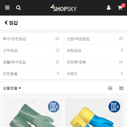
0
장갑
특수/안전장갑
20
산업/작업장갑
25
고무장갑
13
코팅장갑
0
생활/레저장갑
11
안전화/장화
14
안전용품
0
브랜드
0
상품정렬