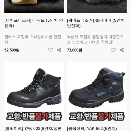
[세이프티조거] 데저트 (5인치 안
[세이프티조거] 클라이머 (5인치
전화)
안전화)
캔버스 재질의 스타일리쉬한 안전
복합채 토캡과 뚫림방지 내답판으
화
로 안전하고 가벼운 착화감!
52,500원
73,000원
[블랙야크] YAK-602(6인치/절연
[블랙야크] YAK-66D(6인치)