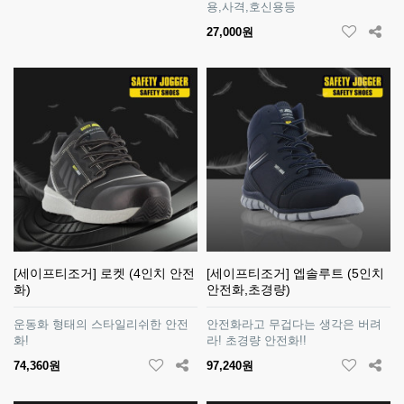
용,사격,호신용등
27,000원
[세이프티조거] 로켓 (4인치 안전
[세이프티조거] 엡솔루트 (5인치
화)
안전화,초경량)
운동화 형태의 스타일리쉬한 안전
안전화라고 무겁다는 생각은 버려
화!
라! 초경량 안전화!!
74,360원
97,240원