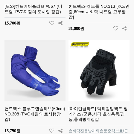
[토와]핸드케어슬리브 #567 (니
핸드맥스-켐트롤 NO.313 [KCs인
트릴+PVC재질의 토시형 장갑)
증,60cm,내화학 니트릴 고무장
갑]
15,700원
31,000원
핸드맥스 블루그랩슬리브(60cm)
[아이런클라드] 텍티컬임팩트 핑
NO.308 (PVC재질의 토시형장
거리스 /군용,사격,호신용등/진
갑)
동,충격방지장갑
13,750원
손바닥진동방지와손등충격보호/군