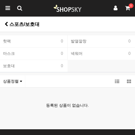
0
스포츠/보호대
핫팩
0
발열깔창
0
마스크
0
넥워머
0
보호대
0
상품정렬
등록된 상품이 없습니다.