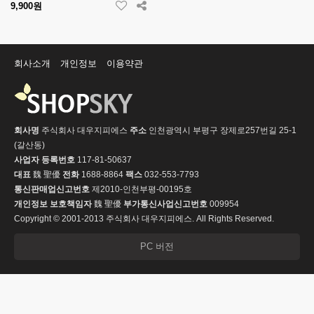
9,900원
회사소개
개인정보
이용약관
회사명
주식회사 대우지피에스
주소
인천광역시 부평구 장제로257번길 25-1
(갈산동)
사업자 등록번호
117-81-50637
대표
魏 聖優
전화
1688-8864
팩스
032-553-7793
통신판매업신고번호
제2010-인천부평-00195호
개인정보 보호책임자
魏 聖優
부가통신사업신고번호
009954
Copyright © 2001-2013 주식회사 대우지피에스. All Rights Reserved.
PC 버전