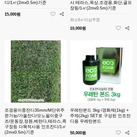
디/1㎡(2mx0.5m)기준
사.테라스,옥상,조경용,화단,골프
장등/1㎡(2mx0.5m)기준
15,000원
최소6㎡이상주문
10,000원
조경용이중잔디35mm/M단위주
우레탄본드 3kg /경화제(1kg) +
문가능/가을잔디/모노필이중구
주제(2kg) SET로 구성된 인조잔
조/운동장,정원,베란다,테라스,족
디용 우레탄본드
구장등 다목적사용 인조잔디/1㎡
(2mx0.5m)기준
50,000원