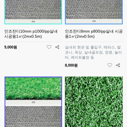
인조잔디10mm p1000/pp실내
인조잔디8mm p800/pp실내 시공
시공용1㎡(2mx0.5m)
용1㎡(2mx0.5m)
9,000원
실내외 현관 및 출입구, 테라스, 발
코니, 옥상, 실내골프장, 정원, 놀이
터, 케이트볼장 등
8,000원