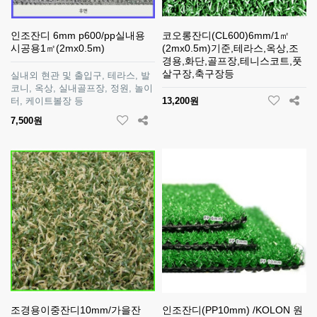
인조잔디 6mm p600/pp실내용
코오롱잔디(CL600)6mm/1㎡
시공용1㎡(2mx0.5m)
(2mx0.5m)기준,테라스,옥상,조
경용,화단,골프장,테니스코트,풋
살구장,축구장등
실내외 현관 및 출입구, 테라스, 발
코니, 옥상, 실내골프장, 정원, 놀이
터, 케이트볼장 등
13,200원
7,500원
조경용이중잔디10mm/가을잔
인조잔디(PP10mm) /KOLON 원