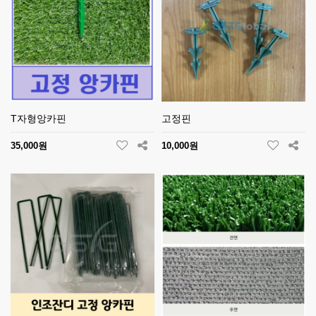
T자형앙카핀
고정핀
35,000원
10,000원