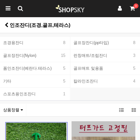
0
인조잔디(조경,골프,테라스)
조경용잔디
8
골프장잔디(pp타입)
8
골프장잔디(Nylon)
15
런칭매트/조립잔디
3
폼인조잔디(베란다.테라스)
5
골프매트 및용품
5
기타
5
칼라인조잔디
4
스포츠용인조잔디
1
상품정렬