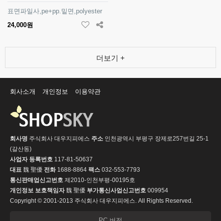
표면파일사,pe+pp.밑면,polyester
24,000원
더보기 +
회사소개
개인정보
이용약관
회사명
주식회사 대우지피에스
주소
인천광역시 부평구 장제로257번길 25-1
(갈산동)
사업자 등록번호
117-81-50637
대표
魏 聖優
전화
1688-8864
팩스
032-553-7793
통신판매업신고번호
제2010-인천부평-00195호
개인정보 보호책임자
魏 聖優
부가통신사업신고번호
009954
Copyright © 2001-2013 주식회사 대우지피에스. All Rights Reserved.
PC 버전