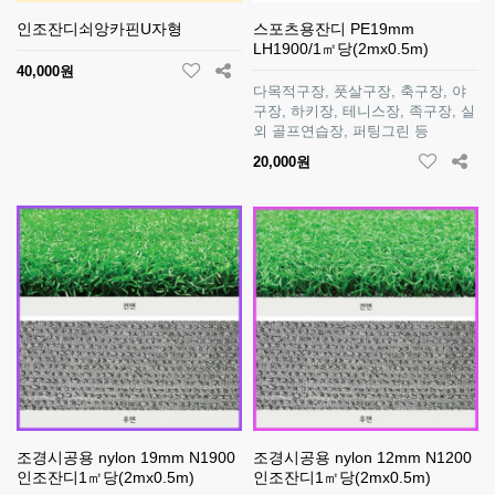
인조잔디쇠앙카핀U자형
스포츠용잔디 PE19mm
LH1900/1㎡당(2mx0.5m)
40,000원
다목적구장, 풋살구장, 축구장, 야
구장, 하키장, 테니스장, 족구장, 실
외 골프연습장, 퍼팅그린 등
20,000원
조경시공용 nylon 19mm N1900
조경시공용 nylon 12mm N1200
인조잔디1㎡당(2mx0.5m)
인조잔디1㎡당(2mx0.5m)