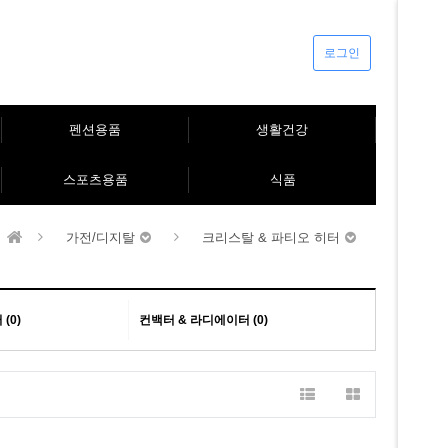
로그인
펜션용품
생활건강
스포츠용품
식품
가전/디지탈
크리스탈 & 파티오 히터
(0)
컨백터 & 라디에이터 (0)