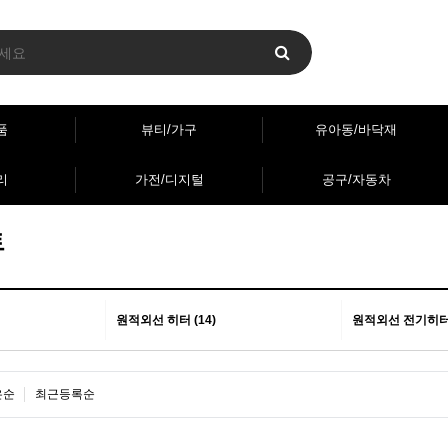
품
뷰티/가구
유아동/바닥재
리
가전/디지털
공구/자동차
트
원적외선 히터 (14)
원적외선 전기히터 
은순
최근등록순