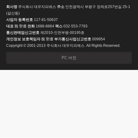
회사명
주식회사 대우지피에스
주소
인천광역시 부평구 장제로257번길 25-1
(갈산동)
사업자 등록번호
117-81-50637
대표
魏 聖優
전화
1688-8864
팩스
032-553-7793
통신판매업신고번호
제2010-인천부평-00195호
개인정보 보호책임자
魏 聖優
부가통신사업신고번호
009954
Copyright © 2001-2013 주식회사 대우지피에스. All Rights Reserved.
PC 버전