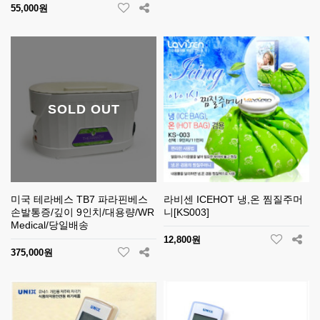
55,000원
SOLD OUT
미국 테라베스 TB7 파라핀베스
라비센 ICEHOT 냉,온 찜질주머
손발통증/깊이 9인치/대용량/WR
니[KS003]
Medical/당일배송
12,800원
375,000원