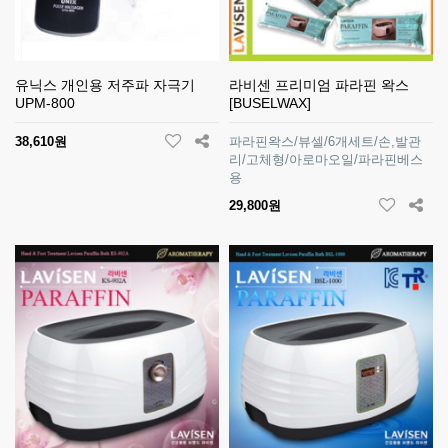
유닉스 개인용 저주파 자극기
라비센 프리미엄 파라핀 왁스
UPM-800
[BUSELWAX]
38,610원
파라핀왁스/뷰셀/6개세트/손,발관
리/고체형/아로마오일/파라핀베스
용
29,800원