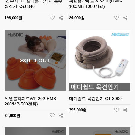
[김수자] 더 포터블 극세사 온수
위웰흡착패드WP-400(HMB-
찜질기 KSJ-340
100/MB-1000전용)
198,000원
24,000원
SOLD OUT
위웰흡착패드WP-202(HMB-
메디쉴드 목견인기 CT-3000
200/MB-500전용)
395,000원
24,000원