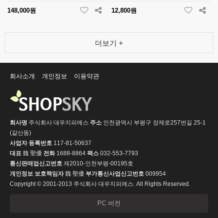
148,000원
12,800원
더보기 +
회사소개
개인정보
이용약관
회사명
주식회사 대우지피에스
주소
인천광역시 부평구 장제로257번길 25-1
(갈산동)
사업자 등록번호
117-81-50637
대표
魏 聖優
전화
1688-8864
팩스
032-553-7793
통신판매업신고번호
제2010-인천부평-00195호
개인정보 보호책임자
魏 聖優
부가통신사업신고번호
009954
Copyright © 2001-2013 주식회사 대우지피에스. All Rights Reserved.
PC 버전