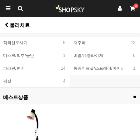
0
물리치료
적외선조사기
5
저주파
13
디스크/척추/골반
1
비염/네블라이저
8
파라핀/변비
14
통증치료젤/스프레이/아이싱
1
찜질
4
베스트상품