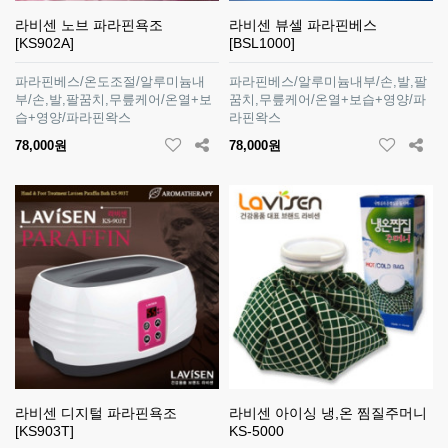
라비센 노브 파라핀욕조
라비센 뷰셀 파라핀베스
[KS902A]
[BSL1000]
파라핀베스/온도조절/알루미늄내
파라핀베스/알루미늄내부/손,발,팔
부/손,발,팔꿈치,무릎케어/온열+보
꿈치,무릎케어/온열+보습+영양/파
습+영양/파라핀왁스
라핀왁스
78,000원
78,000원
라비센 디지털 파라핀욕조
라비센 아이싱 냉,온 찜질주머니
[KS903T]
KS-5000