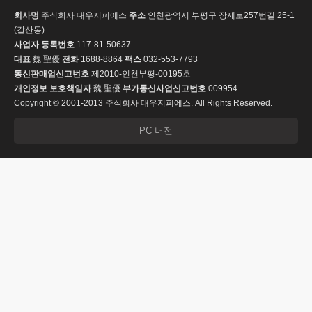
회사명
주식회사 대우지피에스
주소
인천광역시 부평구 장제로257번길 25-1
(갈산동)
사업자 등록번호
117-81-50637
대표
魏 聖優
전화
1688-8864
팩스
032-553-7793
통신판매업신고번호
제2010-인천부평-00195호
개인정보 보호책임자
魏 聖優
부가통신사업신고번호
009954
Copyright © 2001-2013 주식회사 대우지피에스. All Rights Reserved.
PC 버전