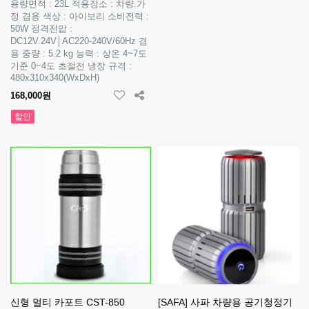
용량면적 : 23L 적용장소 : 차량.가
정 겸용 색상 : 아이보리 소비전력 :
50W 정격전압 :
DC12V.24V│AC220-240V/60Hz 겸
용 중량 : 5.2 kg 능력 : 상온 4~7도
기준 0~4도 초절전 냉장 규격 :
480x310x340(WxDxH)
168,000원
할인
신형 멀티 카포트 CST-850
[SAFA] 사파 차량용 공기청정기