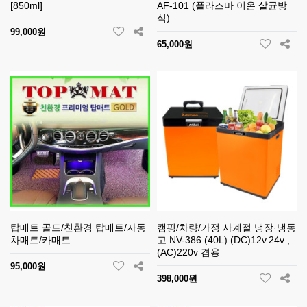
[850ml]
AF-101 (플라즈마 이온 살균방
식)
99,000원
65,000원
탑매트 골드/친환경 탑매트/자동
캠핑/차량/가정 사계절 냉장·냉동
차매트/카매트
고 NV-386 (40L) (DC)12v.24v ,
(AC)220v 겸용
95,000원
398,000원