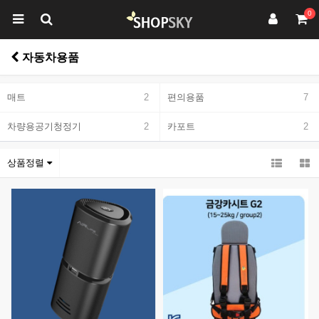
0
자동차용품
매트
2
편의용품
7
차량용공기청정기
2
카포트
2
상품정렬