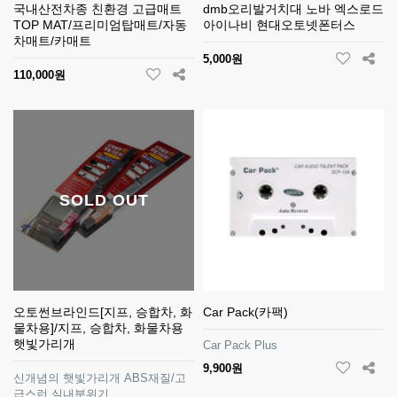
국내산전차종 친환경 고급매트
dmb오리발거치대 노바 엑스로드
TOP MAT/프리미엄탑매트/자동
아이나비 현대오토넷폰터스
차매트/카매트
5,000원
110,000원
SOLD OUT
오토썬브라인드[지프, 승합차, 화
Car Pack(카팩)
물차용]/지프, 승합차, 화물차용
햇빛가리개
Car Pack Plus
9,900원
신개념의 햇빛가리개 ABS재질/고
급스런 실내분위기