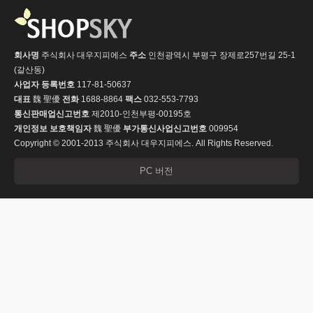
회사명
주식회사 대우지피에스
주소
인천광역시 부평구 장제로257번길 25-1
(갈산동)
사업자 등록번호
117-81-50637
대표
魏 聖優
전화
1688-8864
팩스
032-553-7793
통신판매업신고번호
제2010-인천부평-00195호
개인정보 보호책임자
魏 聖優
부가통신사업신고번호
009954
Copyright © 2001-2013 주식회사 대우지피에스. All Rights Reserved.
PC 버전