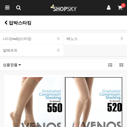
0
압박스타킹
나디(nady)스타킹
0
베노스
0
알베르트
0
상품정렬